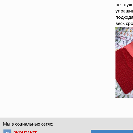
не нуж
упраши
подход
весь ср
Мы в социальных сетях: