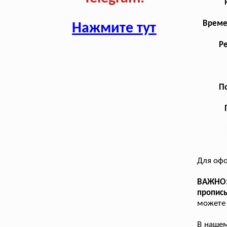
Време
Нажмите тут
Р
По
Для офо
ВАЖНО: 
пропис
можете 
В наше