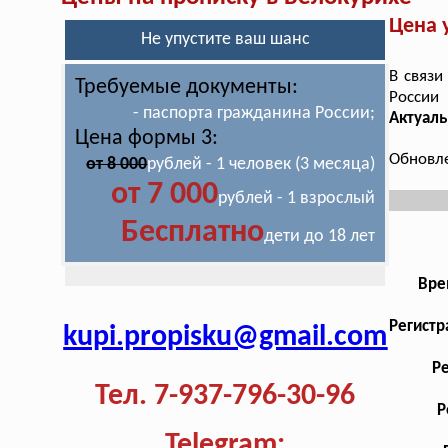
Цена 
Не упустите ваш шанс
В связи
Требуемые документы:
России
- паспорта гражданина России;
Актуал
Цена формы 3:
Обновле
от 8 000
рублей - 1 человек (3 месяца)
от 7 000
рублей - 1 взрослый
Бесплатно
дети до 18 лет
Вре
Регистр
kupi.propisku@gmail.com
Р
Тел. 7-937-796-30-96
Р
Telegram: